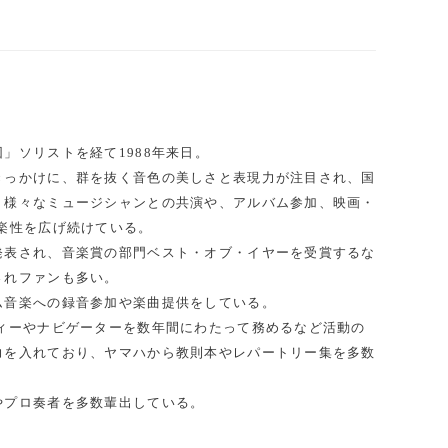
」ソリストを経て1988年来日。
きっかけに、群を抜く音色の美しさと表現力が注目され、国
、様々なミュージシャンとの共演や、アルバム参加、映画・
楽性を広げ続けている。
発表され、音楽賞の部門ベスト・オブ・イヤーを受賞するな
されファンも多い。
ム音楽への録音参加や楽曲提供をしている。
ティーやナビゲーターを数年間にわたって務めるなど活動の
力を入れており、ヤマハから教則本やレパートリー集を多数
やプロ奏者を多数輩出している。