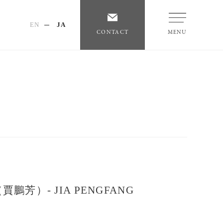
EN
JA
CONTACT
MENU
芳）- JIA PENGFANG