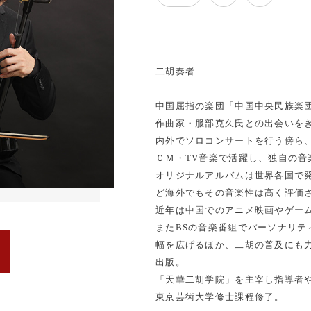
二胡奏者
中国屈指の楽団「中国中央民族楽団
作曲家・服部克久氏との出会いを
内外でソロコンサートを行う傍ら
ＣＭ・TV音楽で活躍し、独自の音
オリジナルアルバムは世界各国で
ど海外でもその音楽性は高く評価
近年は中国でのアニメ映画やゲー
またBSの音楽番組でパーソナリ
幅を広げるほか、二胡の普及にも
出版。
「天華二胡学院」を主宰し指導者
東京芸術大学修士課程修了。