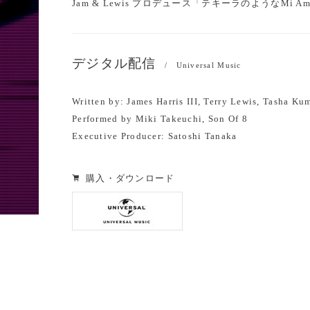
Jam & Lewis プロデュース「テキーラのようなMi
デジタル配信
/ Universal Music
Written by: James Harris III, Terry Lewis, Tasha K
Performed by Miki Takeuchi, Son Of 8
Executive Producer: Satoshi Tanaka
購入・ダウンロード