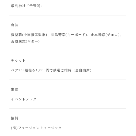
厳島神社「千畳閣」
出演
費堅蓉(中国撥弦楽器)、長島芳幸(キーボード)、金本幹彦(チェロ)、
倉成廣志(ギター)
チケット
ペア230組様を1,000円で抽選ご招待（全自由席）
主催
イベントデック
協賛
(有)フュージョンミュージック