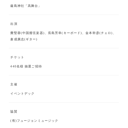
厳島神社「高舞台」
出演
費堅蓉(中国撥弦楽器)、長島芳幸(キーボード)、金本幹彦(チェロ)、
倉成廣志(ギター)
チケット
440名様 抽選ご招待
主催
イベントデック
協賛
(有)フュージョンミュージック