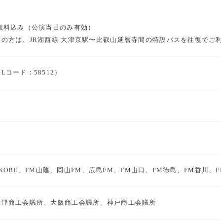
観料込み（公演当日のみ有効）
の方は、JR湖西線 大津京駅〜比叡山延暦寺間の特設バスを往復でご
コード：58512）
FM KOBE、FM山陰、岡山FM、広島FM、FM山口、FM徳島、FM香
大津商工会議所、大阪商工会議所、神戸商工会議所