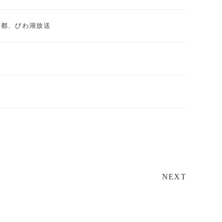
BS京都、びわ湖放送
NEXT