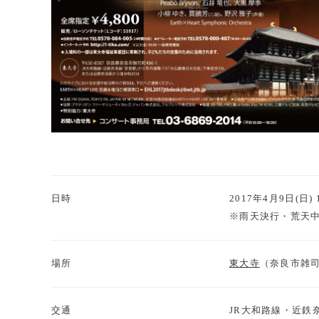
日時
2017年4月9日(日) 
※雨天決行・荒天
場所
東大寺
（奈良市雑司町
交通
JR大和路線・近鉄