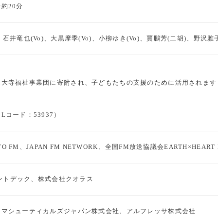
約20分
Vo)、石井竜也(Vo)、大黒摩季(Vo)、小柳ゆき(Vo)、賈鵬芳(二胡)、野沢雅子(声優)、
東大寺福祉事業団に寄附され、子どもたちの支援のために活用されます
コード：53937）
YO FM、JAPAN FM NETWORK、全国FM放送協議会EARTH×HEART 
イベントデック、株式会社クオラス
ーマシューティカルズジャパン株式会社、アルフレッサ株式会社