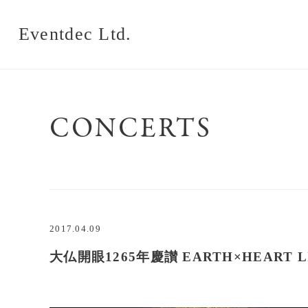
Eventdec Ltd.
CONCERTS
2017.04.09
大仏開眼1265年慶讃 EARTH×HEART LIVE 