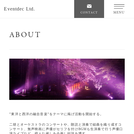
Eventdec Ltd.
MENU
CONTACT
ABOUT
”東洋と西洋の融合音楽”をテーマに掲げ活動を開始する。
二胡とオーケストラのコンサートや、朗読と演奏で組曲を織り成すコ
ンサート、
無声映画に声優がセリフを付けBGMも生演奏で行う声優口
演ライブなど、様々な催しを企画し好評を博す。